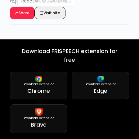
1
React
❤️
0
😂
0
😱
0
🥲
0
😡
0
Share
Visit site
Download FRISPEECH extension for
free
Download extension
Download extension
Chrome
Edge
Download extension
Brave