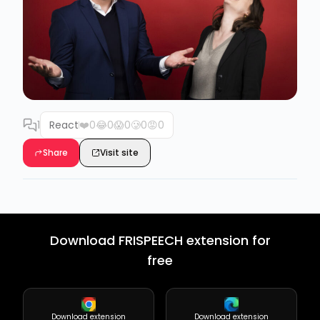
1
React
❤️
0
😂
0
😱
0
🥲
0
😡
0
Share
Visit site
Download FRISPEECH extension for
free
Download extension
Download extension