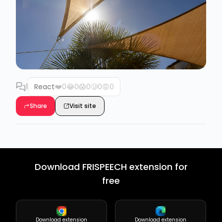
1
React
❤️
0
😂
0
😱
0
🥲
0
😡
0
Share
Visit site
Download FRISPEECH extension for
free
Download extension
Download extension