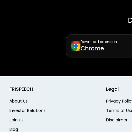
D
Download extension
Chrome
FRISPEECH
Legal
About Us
Privacy Polic
Investor Relations
Terms of Us
Join us
Disclaimer
Blog