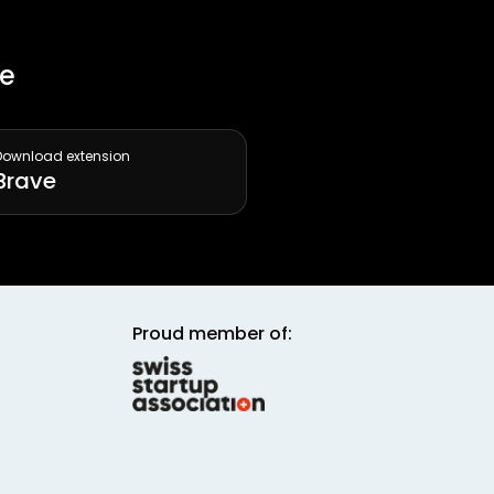
ee
Download extension
Brave
Proud member of: