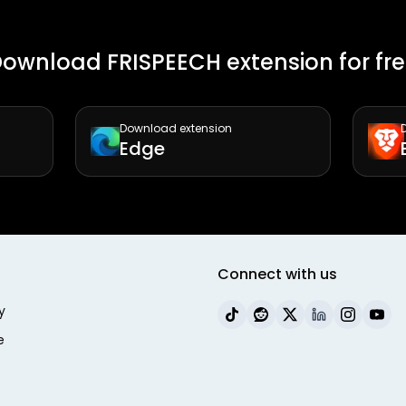
ownload FRISPEECH extension for fr
Download extension
Edge
Connect with us
y
e