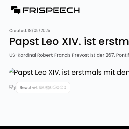
Created:
18/05/2025
Papst Leo XIV. ist ers
US-Kardinal Robert Francis Prevost ist der 267. Pontife
1
React
❤️
0
😂
0
😱
0
🥲
0
😡
0