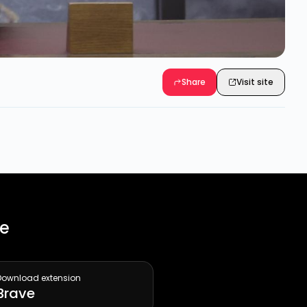
Share
Visit site
ee
Download extension
Brave