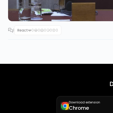
1
React
❤️
0
😂
0
😱
0
🥲
0
😡
0
D
Download extension
Chrome