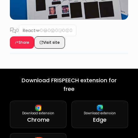
0
React
❤️
0
😂
0
😱
0
🥲
0
😡
0
Share
Visit site
Download FRISPEECH extension for
free
Download extension
Download extension
Chrome
Edge