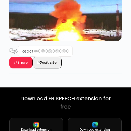
6
React
❤️
0
😂
0
😱
0
🥲
0
😡
0
Share
Visit site
Download FRISPEECH extension for
free
Download extension
Download extension