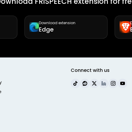
ownload FRISPEECH extension for fr
Download extension
Edge
Connect with us
y
e