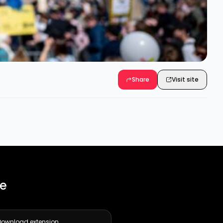
Share
Visit site
ee
Download extension