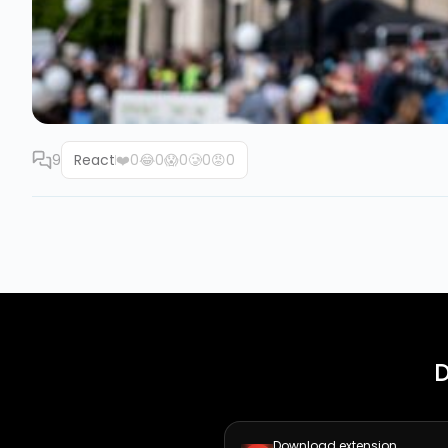
9
React
❤️
0
😂
0
😱
0
🥲
0
😡
0
D
Download extension